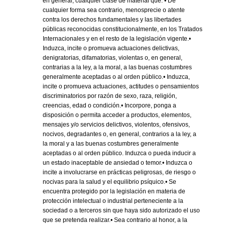
en general, cualquier clase de material que: • De
cualquier forma sea contrario, menosprecie o atente
contra los derechos fundamentales y las libertades
públicas reconocidas constitucionalmente, en los Tratados
Internacionales y en el resto de la legislación vigente.•
Induzca, incite o promueva actuaciones delictivas,
denigratorias, difamatorias, violentas o, en general,
contrarias a la ley, a la moral, a las buenas costumbres
generalmente aceptadas o al orden público.• Induzca,
incite o promueva actuaciones, actitudes o pensamientos
discriminatorios por razón de sexo, raza, religión,
creencias, edad o condición.• Incorpore, ponga a
disposición o permita acceder a productos, elementos,
mensajes y/o servicios delictivos, violentos, ofensivos,
nocivos, degradantes o, en general, contrarios a la ley, a
la moral y a las buenas costumbres generalmente
aceptadas o al orden público. Induzca o pueda inducir a
un estado inaceptable de ansiedad o temor.• Induzca o
incite a involucrarse en prácticas peligrosas, de riesgo o
nocivas para la salud y el equilibrio psíquico.• Se
encuentra protegido por la legislación en materia de
protección intelectual o industrial perteneciente a la
sociedad o a terceros sin que haya sido autorizado el uso
que se pretenda realizar.• Sea contrario al honor, a la