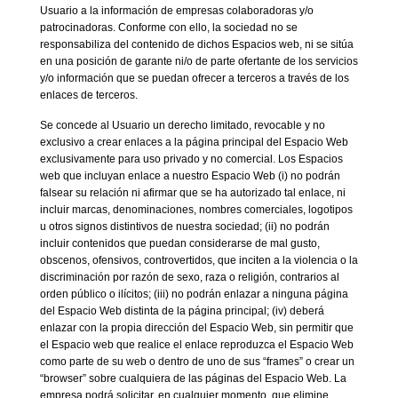
Usuario a la información de empresas colaboradoras y/o
patrocinadoras. Conforme con ello, la sociedad no se
responsabiliza del contenido de dichos Espacios web, ni se sitúa
en una posición de garante ni/o de parte ofertante de los servicios
y/o información que se puedan ofrecer a terceros a través de los
enlaces de terceros.
Se concede al Usuario un derecho limitado, revocable y no
exclusivo a crear enlaces a la página principal del Espacio Web
exclusivamente para uso privado y no comercial. Los Espacios
web que incluyan enlace a nuestro Espacio Web (i) no podrán
falsear su relación ni afirmar que se ha autorizado tal enlace, ni
incluir marcas, denominaciones, nombres comerciales, logotipos
u otros signos distintivos de nuestra sociedad; (ii) no podrán
incluir contenidos que puedan considerarse de mal gusto,
obscenos, ofensivos, controvertidos, que inciten a la violencia o la
discriminación por razón de sexo, raza o religión, contrarios al
orden público o ilícitos; (iii) no podrán enlazar a ninguna página
del Espacio Web distinta de la página principal; (iv) deberá
enlazar con la propia dirección del Espacio Web, sin permitir que
el Espacio web que realice el enlace reproduzca el Espacio Web
como parte de su web o dentro de uno de sus “frames” o crear un
“browser” sobre cualquiera de las páginas del Espacio Web. La
empresa podrá solicitar, en cualquier momento, que elimine